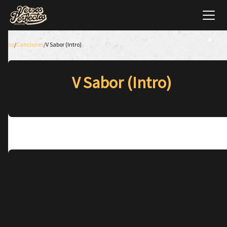
Inicio
/
Canciones
/
V Sabor (Intro)
V Sabor (Intro)