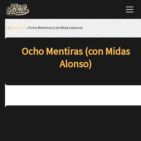
Inicio
/
Canciones
/
Ocho Mentiras (con Midas Alonso)
Ocho Mentiras (con Midas
Alonso)