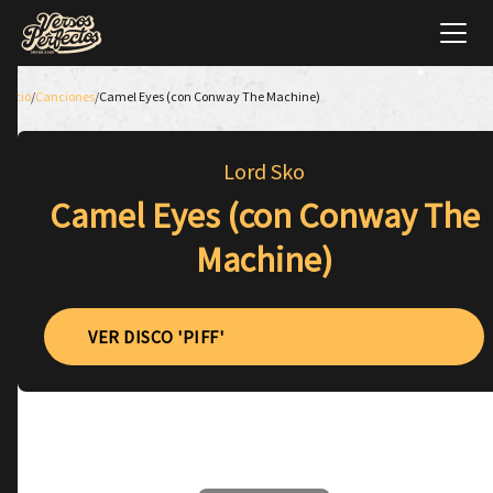
Inicio
/
Canciones
/
Camel Eyes (con Conway The Machine)
Lord Sko
Camel Eyes (con Conway The
Machine)
VER DISCO 'PIFF'