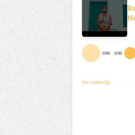
R
N
0:00
0:00
Ver videoclip