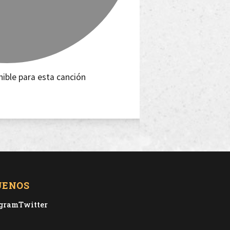
nible para esta canción
UENOS
agram
Twitter