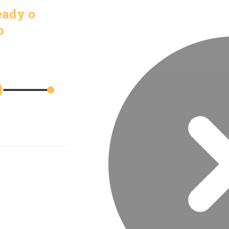
eady o
o