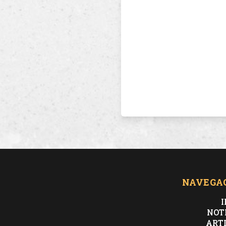
NAVEGA
I
NOT
ART