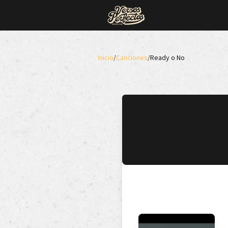
Inicio
/
Canciones
/
Ready o No