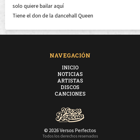
solo quiere bailar aquí
Tiene el don de la dancehall Queen
Yoana saca el elixir
yo canto y ella baila
para mí su rollo es fayah
es como un día de playa
NAVEGACIÓN
calor vayas donde vayas girl
INICIO
NOTICIAS
ARTISTAS
[Estribillo] (x2)
DISCOS
Esa gyal no parará
CANCIONES
hasta que no vea como arde
se quema la pista, la gente se alista
a este baile
© 2026 Versos Perfectos
Todos los derechos reservados