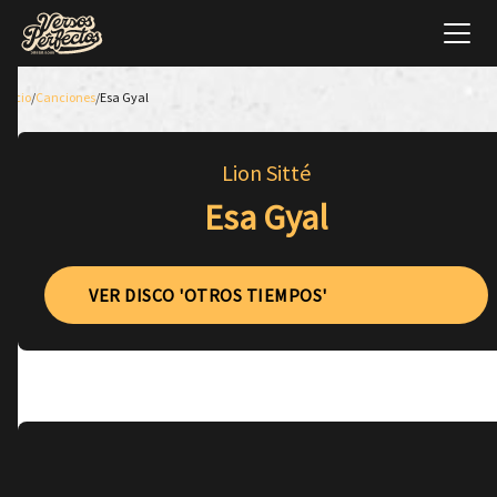
Inicio
/
Canciones
/
Esa Gyal
Lion Sitté
Esa Gyal
VER DISCO 'OTROS TIEMPOS'