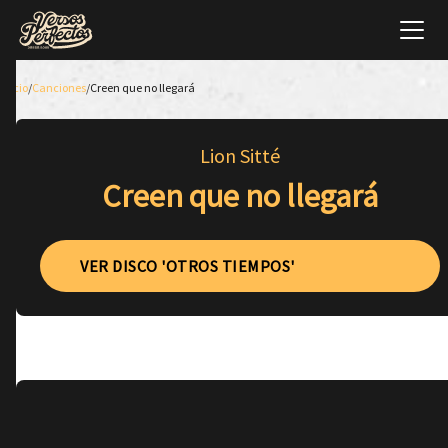
Inicio
/
Canciones
/
Creen que no llegará
Lion Sitté
Creen que no llegará
VER DISCO 'OTROS TIEMPOS'