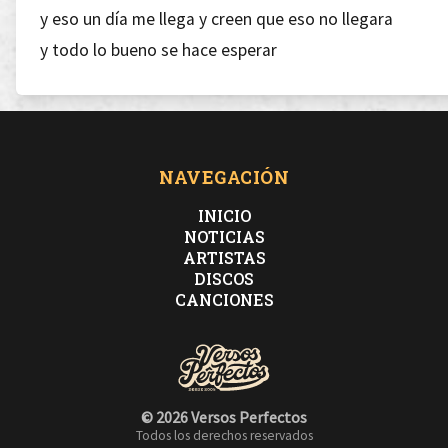
y eso un día me llega y creen que eso no llegara
y todo lo bueno se hace esperar
aunque tengas que ir a luchar luego podrás disfrutar
Y es que un día la vida te marca
y al momento el ese mal se te arranca
NAVEGACIÓN
el sufrimiento el dolor se te estanca
INICIO
buenos momento estamos en racha
NOTICIAS
ARTISTAS
hoy disfruto que nadie se marcha
DISCOS
pero de sufrir uno ya se cansa
CANCIONES
mi cuerpecito tan flaco no aguanta
hay que seguir bien lidiar bien tu baza
© 2026 Versos Perfectos
[Estribillo](x2)
Todos los derechos reservados