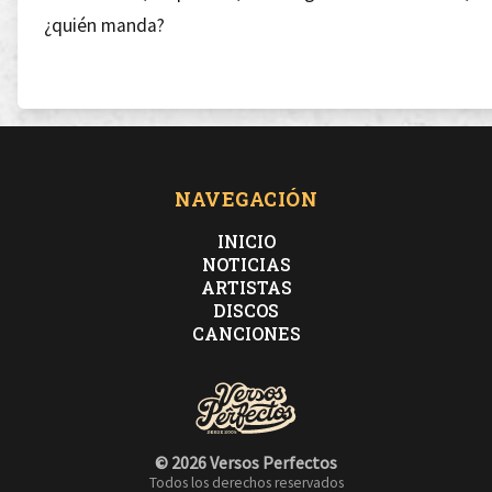
¿quién manda?
Para acabar a balas tienes el cártel de Cali
Y, para música de mierda, tienes el cartel de Sony
NAVEGACIÓN
INICIO
NOTICIAS
ARTISTAS
[Microbio]
DISCOS
CANCIONES
Llenar cárceles. Mantener reyes.
¿quién hace las leyes? ¿Quién manda?
© 2026 Versos Perfectos
Todos los derechos reservados