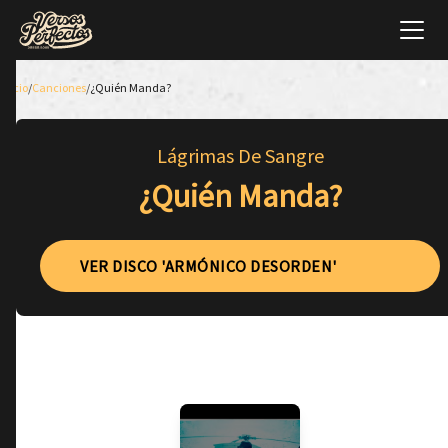
Inicio
/
Canciones
/
¿Quién Manda?
Lágrimas De Sangre
¿Quién Manda?
VER DISCO 'ARMÓNICO DESORDEN'