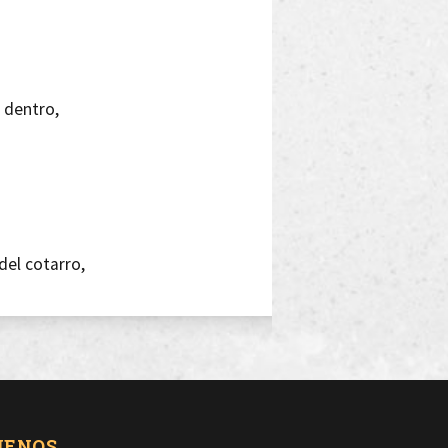
r dentro,
el cotarro,
s que yo,
nosotros,
UENOS