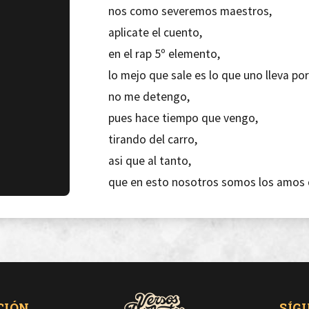
nos como severemos maestros,
aplicate el cuento,
en el rap 5º elemento,
lo mejo que sale es lo que uno lleva po
no me detengo,
pues hace tiempo que vengo,
tirando del carro,
asi que al tanto,
que en esto nosotros somos los amos d
[Ose:mira perro como te paso],
paso que unos guarros hagan bailar ma
yo hago pensar mas que tu,
y a ti te leen para saber mas de todos 
somos la polla,¿que se creyeron?,
CIÓN
SÍG