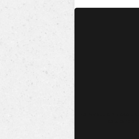
No hay audio ni video dis
esta canción