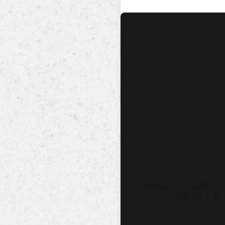
No hay audio ni video dis
esta canción