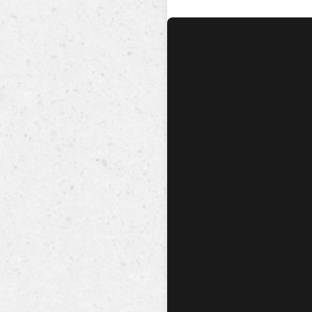
No hay audio ni video dis
esta canción