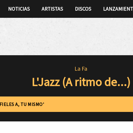
NOTICIAS
ARTISTAS
DISCOS
LANZAMIEN
La Fa
L'Jazz (A ritmo de...)
FIELES A, TU MISMO'