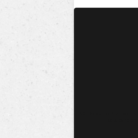
No hay audio ni video dis
esta canción