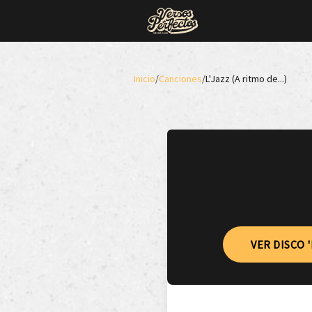
Inicio
/
Canciones
/
L'Jazz (A ritmo de...)
VER DISCO '