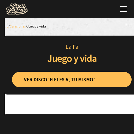
Inicio
/
Canciones
/
Juego y vida
La Fa
Juego y vida
VER DISCO 'FIELES A, TU MISMO'