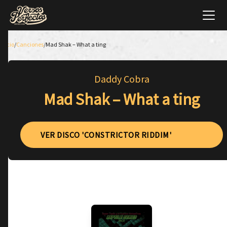
Inicio
/
Canciones
/
Mad Shak – What a ting
Daddy Cobra
Mad Shak – What a ting
VER DISCO 'CONSTRICTOR RIDDIM'