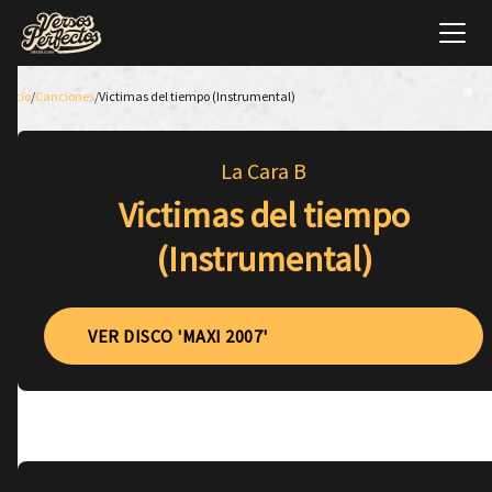
Inicio
/
Canciones
/
Victimas del tiempo (Instrumental)
La Cara B
Victimas del tiempo
(Instrumental)
VER DISCO 'MAXI 2007'