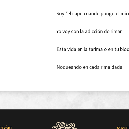
Soy “el capo cuando pongo el mic
Yo voy con la adicción de rimar
Esta vida en la tarima o en tu blo
Noqueando en cada rima dada
Pa ti monada soy quien te da la e
Nada ya me para ni tus planes
Tengo la pomada pa acabar con e
CIÓN
SÍG