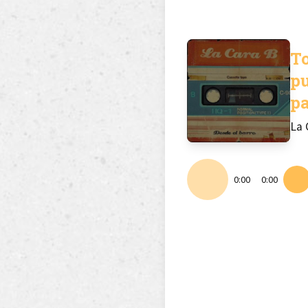
T
p
p
La 
0:00
0:00