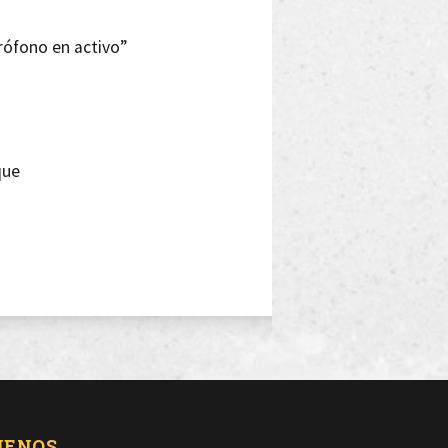
rófono en activo”
que
spalda
sos males
UENOS