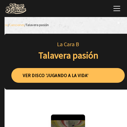
Inicio
/
Canciones
/
Talavera pasión
La Cara B
Talavera pasión
VER DISCO 'JUGANDO A LA VIDA'