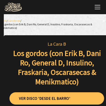
Inicio
/
Canciones
/
Los gordos (con Erik B, Dani Ro, General D, Insulino, Fraskaria, Oscarasecas &
Menikmatico)
La Cara B
Los gordos (con Erik B, Dani
Ro, General D, Insulino,
Fraskaria, Oscarasecas &
Menikmatico)
VER DISCO 'DESDE EL BARRO'