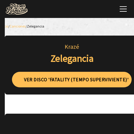
Inicio
/
Canciones
/
Zelegancia
Krazé
Zelegancia
VER DISCO 'FATALITY (TEMPO SUPERVIVIENTE)'