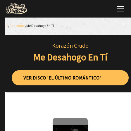
Inicio
/
Canciones
/
Me Desahogo En Tí
Korazón Crudo
Me Desahogo En Tí
VER DISCO 'EL ÚLTIMO ROMÁNTICO'