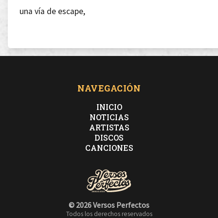
una vía de escape,
te tome como una amante,
demasiada mujer para tan débil principiante,
NAVEGACIÓN
hoy en día a mi garganta le sobran proteínas,
INICIO
NOTICIAS
ARTISTAS
adrenalina cuando subo en escenarios,
DISCOS
CANCIONES
cuantos papiros, cuantas situaciones en parques y
garitos,
© 2026 Versos Perfectos
cuantos textos escritos,
Todos los derechos reservados