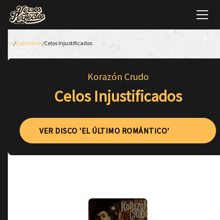
Inicio
/
Canciones
/
Celos Injustificados
Korazón Crudo
Celos Injustificados
VER DISCO 'EL ÚLTIMO ROMÁNTICO'