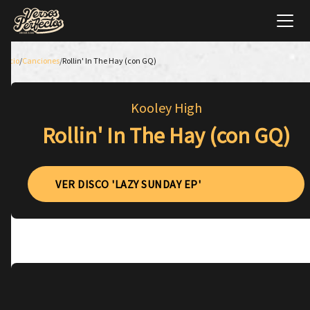
Inicio
/
Canciones
/
Rollin' In The Hay (con GQ)
Kooley High
Rollin' In The Hay (con GQ)
VER DISCO 'LAZY SUNDAY EP'