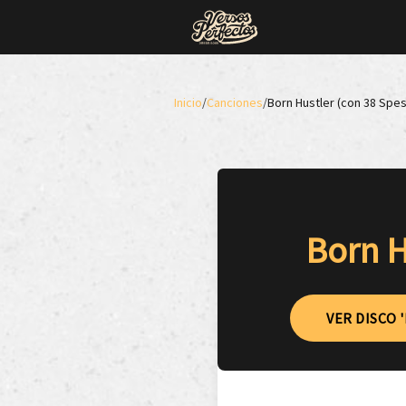
Inicio
/
Canciones
/
Born Hustler (con 38 Spe
Born H
VER DISCO 