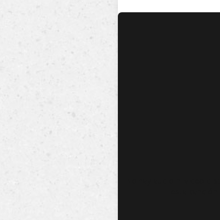
No hay audio ni video dis
esta canción