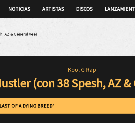
NOTICIAS
ARTISTAS
DISCOS
LANZAMIEN
sh, AZ & General Vee)
Kool G Rap
ustler (con 38 Spesh, AZ &
'LAST OF A DYING BREED'