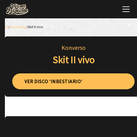
Inicio
/
Canciones
/
Skit II vivo
Konverso
Skit II vivo
VER DISCO 'INBESTIARIO'