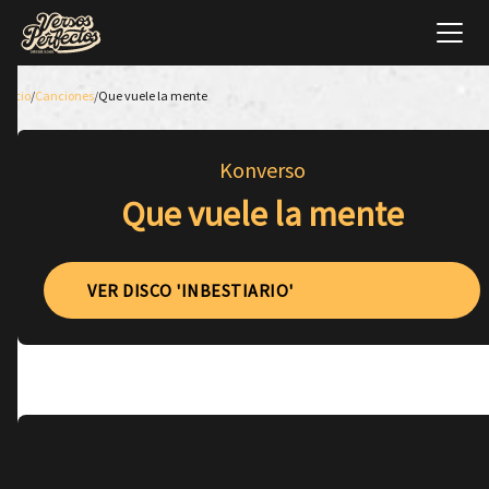
Inicio
/
Canciones
/
Que vuele la mente
Konverso
Que vuele la mente
VER DISCO 'INBESTIARIO'