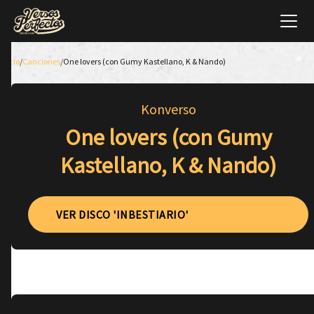
Inicio
/
Canciones
/
One lovers (con Gumy Kastellano, K & Nando)
Konverso
One lovers (con Gumy
Kastellano, K & Nando)
VER DISCO 'INBESTIARIO'