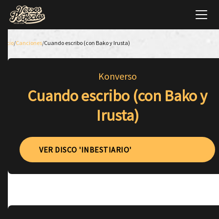
Inicio
/
Canciones
/
Cuando escribo (con Bako y Irusta)
Konverso
Cuando escribo (con Bako y
Irusta)
VER DISCO 'INBESTIARIO'