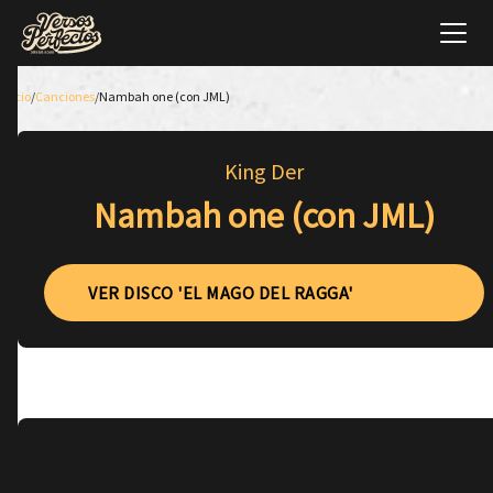
Inicio
/
Canciones
/
Nambah one (con JML)
King Der
Nambah one (con JML)
VER DISCO 'EL MAGO DEL RAGGA'