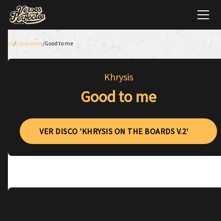
Inicio
/
Canciones
/
Good to me
Khrysis
Good to me
VER DISCO 'KHRYSIS ON THE BOARDS V.2'