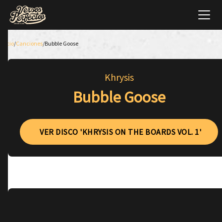
Inicio
/
Canciones
/
Bubble Goose
Khrysis
Bubble Goose
VER DISCO 'KHRYSIS ON THE BOARDS VOL. 1'