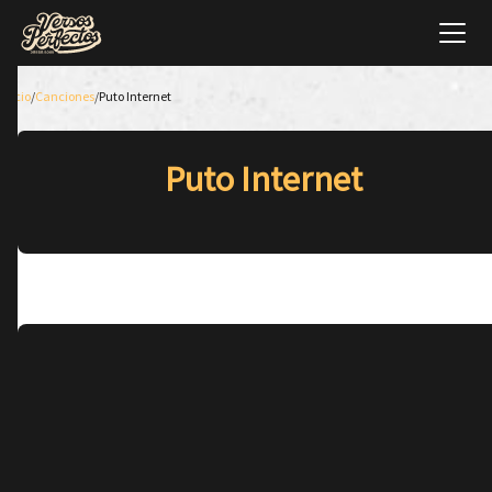
Inicio
/
Canciones
/
Puto Internet
Puto Internet