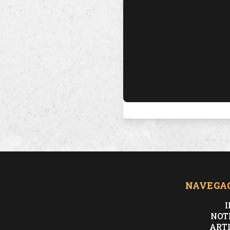
NAVEGA
I
NOT
ART