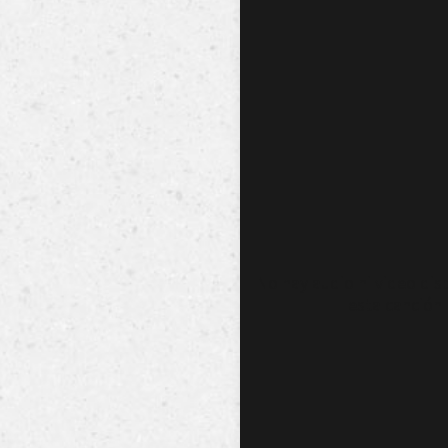
No hay audio ni video dis
esta canción