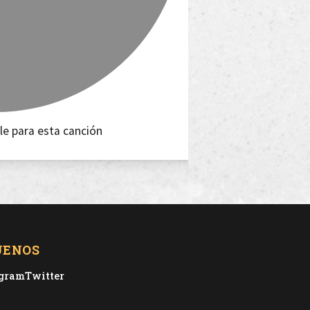
le para esta canción
UENOS
agram
Twitter