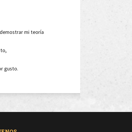
í demostrar mi teoría
sto,
r gusto.
 políticos?,
UENOS