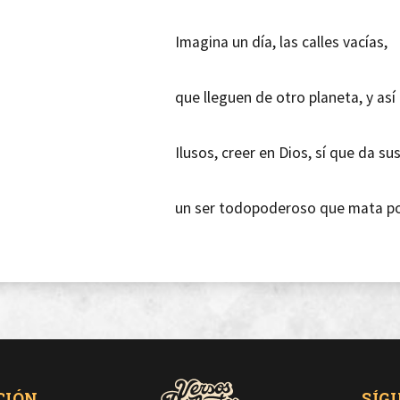
Imagina un día, las calles vacías,
que lleguen de otro planeta, y as
Ilusos, creer en Dios, sí que da su
un ser todopoderoso que mata po
¿Te imaginas... que se acabaran los
CIÓN
SÍG