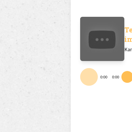
T
i
Ka
0:00
0:00