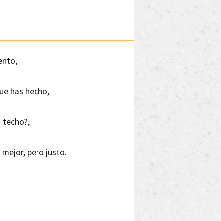
ento,
que has hecho,
n techo?,
 mejor, pero justo.