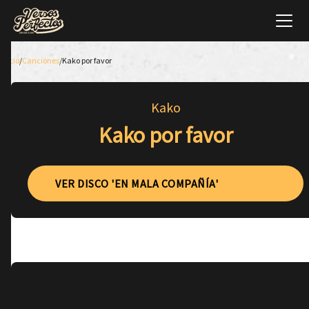
Inicio
/
Canciones
/
Kako por favor
Kako
Kako por favor
VER DISCO 'EN MALA COMPAÑÍA'