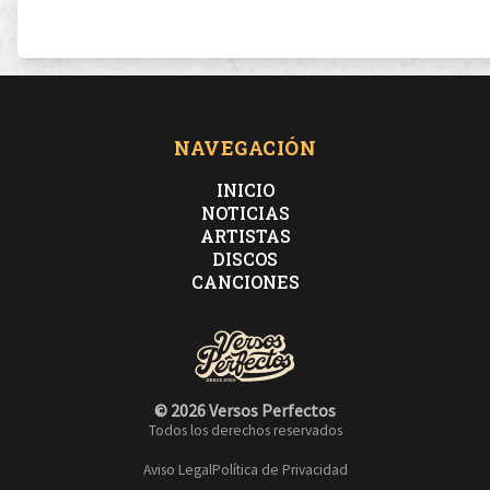
estoy muy estresado por eso hago rap serio,
quiero paz tio, pero no la paz del cementerio,
NAVEGACIÓN
me sobran muchos guays sabes,
INICIO
NOTICIAS
ARTISTAS
en ese sentido siempre digo lo que siento y no siento
DISCOS
lo que digo,
CANCIONES
empiezo de acabar porque el mundo esta al reves,
© 2026 Versos Perfectos
y 3 ,2 ,1 no es como 1, 2, 3,
Todos los derechos reservados
Aviso Legal
Política de Privacidad
me levanto hecho una mierda, mi cama es como una