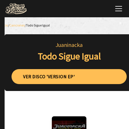
Inicio
/
Canciones
/
Todo Sigue Igual
Juaninacka
Todo Sigue Igual
VER DISCO 'VERSION EP'