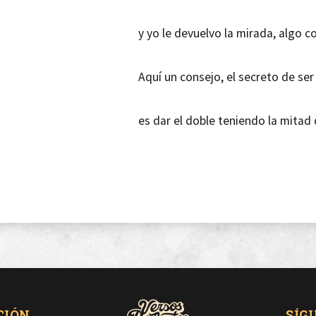
y yo le devuelvo la mirada, algo 
Aquí un consejo, el secreto de se
es dar el doble teniendo la mitad
Me abrí hueco aún me piden que e
se que estoy solo en mi liga por
Se de respeto, el mismo loco mas
CIÓN
SÍG