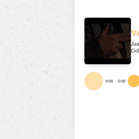
V
Jua
Cic
0:00
0:00