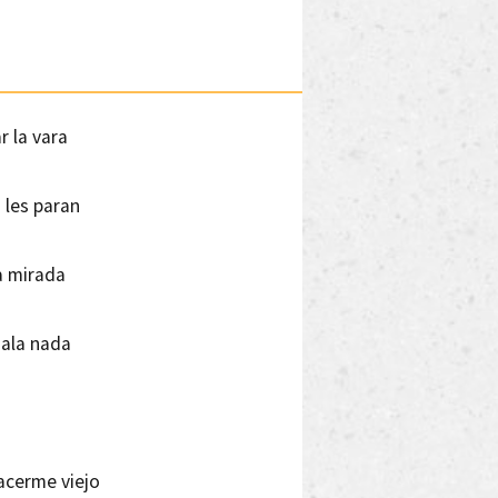
r la vara
i les paran
a mirada
gala nada
acerme viejo