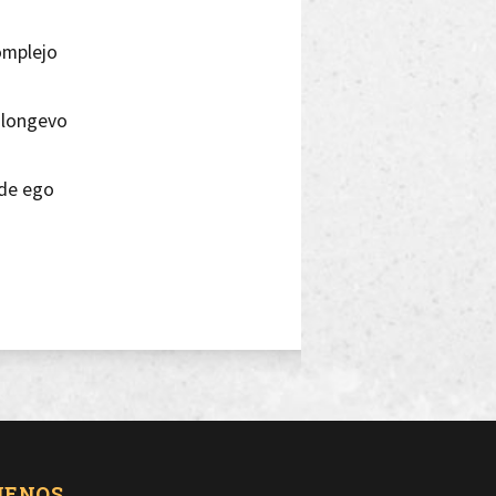
complejo
r longevo
 de ego
scriba
que escucho eco
 añejo
UENOS