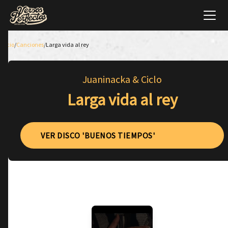
Inicio
/
Canciones
/
Larga vida al rey
Juaninacka & Ciclo
Larga vida al rey
VER DISCO 'BUENOS TIEMPOS'