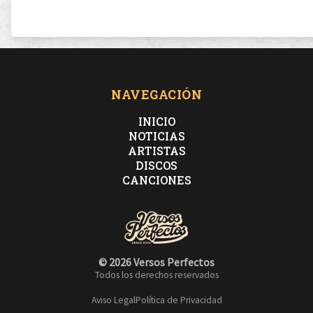
que un enfermo, nunca podrá cortar por lo sano
queriendo hacerlo de diez me convertí en el decano
NAVEGACIÓN
INICIO
NOTICIAS
ARTISTAS
¿Y ahora qué? me digo, contemplo mis opciones
DISCOS
CANCIONES
desde casa o desde un país lejano
En pantalones de verano, vacaciones de trabajo
© 2026 Versos Perfectos
Todos los derechos reservados
acciones que no cotizan en bolsa pero si en los
Aviso Legal
Política de Privacidad
corazones