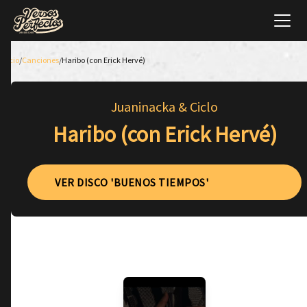
Inicio
/
Canciones
/
Haribo (con Erick Hervé)
Juaninacka & Ciclo
Haribo (con Erick Hervé)
VER DISCO 'BUENOS TIEMPOS'