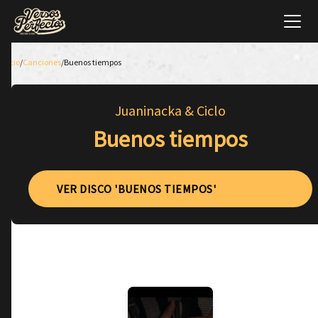
Inicio
/
Canciones
/
Buenos tiempos
Juaninacka & Ciclo
Buenos tiempos
VER DISCO 'BUENOS TIEMPOS'