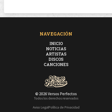
todos pagamos, nadie pone el dedo en la llaga
NAVEGACIÓN
Nunca se acaba, por aquí no gusta el sucedáneo
INICIO
NOTICIAS
ARTISTAS
trabajamos en el próximo clásico instantáneo
DISCOS
CANCIONES
Lo mantengo subterráneo, como me gusta
diestro haciendo esto, zurdo, ganando el Puskas
© 2026 Versos Perfectos
Todos los derechos reservados
Aviso Legal
Política de Privacidad