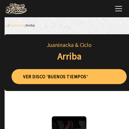
Inicio
/
Canciones
/
Arriba
Juaninacka & Ciclo
Arriba
VER DISCO 'BUENOS TIEMPOS'