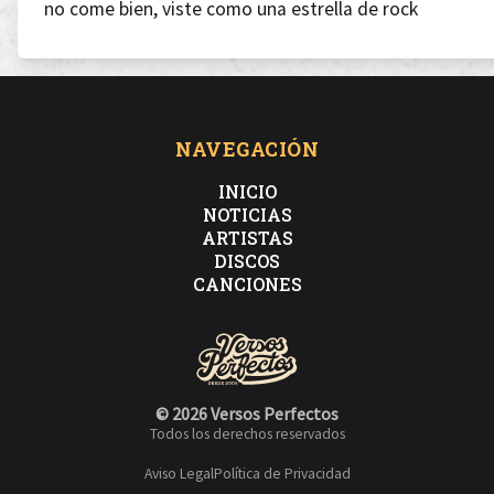
no come bien, viste como una estrella de rock
No cree en nada, un poco en la amistad y el amor
NAVEGACIÓN
INICIO
no tiene nada, que dure más de un mes o dos
NOTICIAS
ARTISTAS
DISCOS
Ni espera nada, no hace ni pide un favor
CANCIONES
entiende poco de lo que pasa a su alrededor
© 2026 Versos Perfectos
Todos los derechos reservados
Aviso Legal
Política de Privacidad
Importa poco, ni en días de rabia o dolor