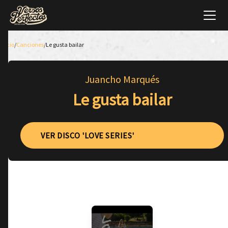
Inicio
/
Canciones
/
Le gusta bailar
Juancho Marqués
Le gusta bailar
VER DISCO 'LOVE SERIES'