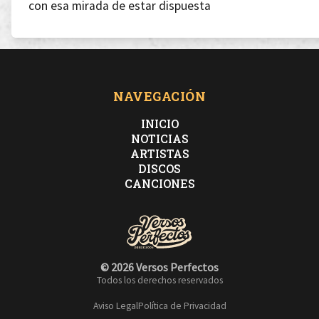
con esa mirada de estar dispuesta
A abrir en dos el mar
NAVEGACIÓN
INICIO
después cerrar los ojos y andar
NOTICIAS
ARTISTAS
DISCOS
dar sin esperar nada a cambio
CANCIONES
en tus labios vi la respuesta
© 2026 Versos Perfectos
Todos los derechos reservados
Aviso Legal
Política de Privacidad
No importa ni el lugar