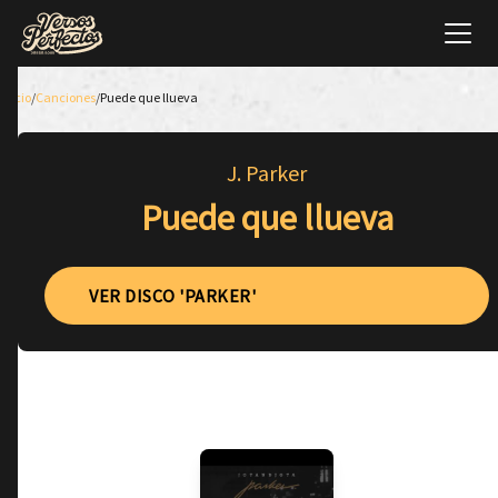
Inicio
/
Canciones
/
Puede que llueva
J. Parker
Puede que llueva
VER DISCO 'PARKER'