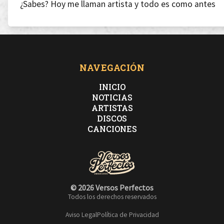
¿Sabes? Hoy me llaman artista y todo es como antes
disco en las listas y sin pasta, ron Almirante
Mientras esos rappers, me tiran a mí me tiran cosas
NAVEGACIÓN
más importantes
INICIO
NOTICIAS
ARTISTAS
ando pensando en olvidarte
DISCOS
CANCIONES
Por Sevilla la ciudad donde todo va tarde
© 2026 Versos Perfectos
Todos los derechos reservados
si se ríen de nosotros por ahí lo entiendo en parte
Aviso Legal
Política de Privacidad