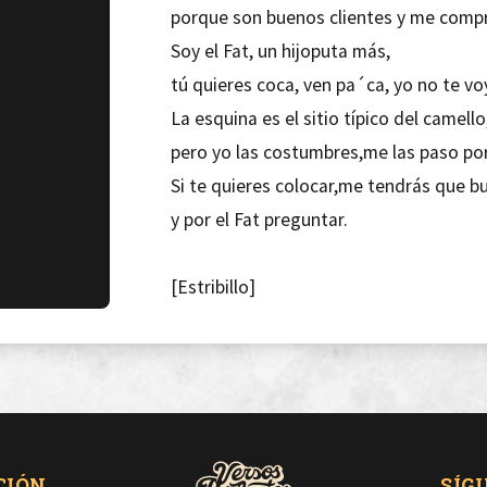
porque son buenos clientes y me compr
Soy el Fat, un hijoputa más,
tú quieres coca, ven pa´ca, yo no te vo
La esquina es el sitio típico del camello
pero yo las costumbres,me las paso po
Si te quieres colocar,me tendrás que bu
y por el Fat preguntar.
[Estribillo]
soy el Fat un camello (x6)
Notas con pasta,
pijos con biruta vienen a mí,como si fu
CIÓN
SÍG