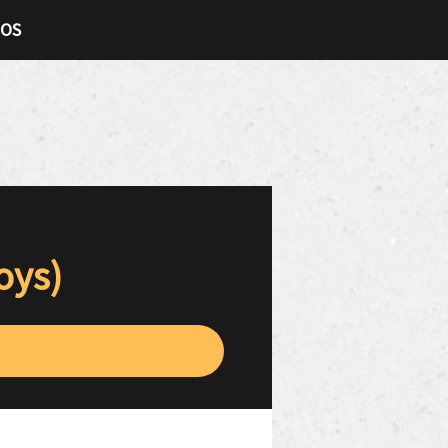
TOS
oys)