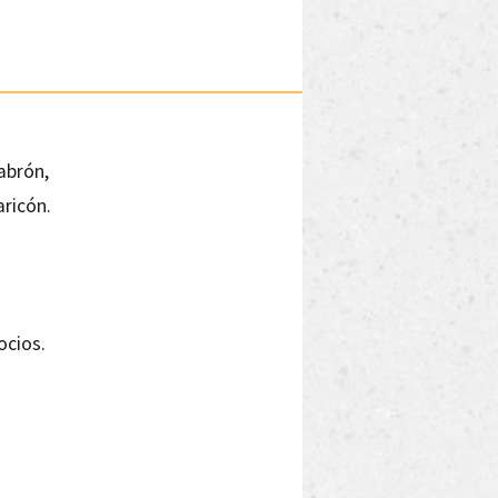
cabrón,
ricón.
ocios.