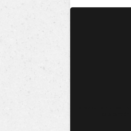
No hay audio ni video dis
esta canción