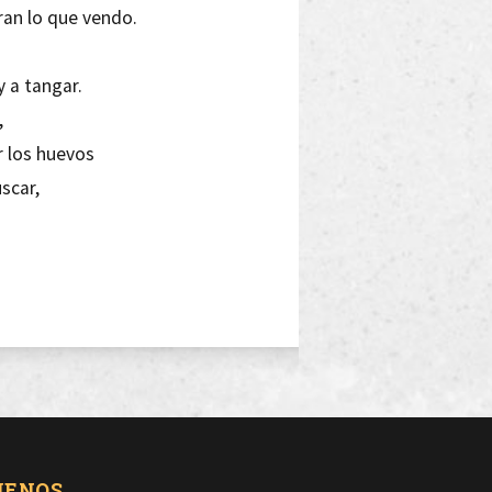
an lo que vendo.
y a tangar.
,
r los huevos
scar,
era una puta.
UENOS