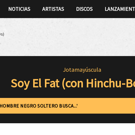
NOTICIAS
ARTISTAS
DISCOS
LANZAMIEN
ys)
Jotamayúscula
Soy El Fat (con Hinchu-B
'HOMBRE NEGRO SOLTERO BUSCA...'