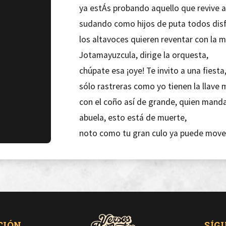
ya estÁs probando aquello que revive a
sudando como hijos de puta todos disf
los altavoces quieren reventar con la m
Jotamayuzcula, dirige la orquesta,
chúpate esa ¡oye! Te invito a una fiesta
sólo rastreras como yo tienen la llave 
con el coño así de grande, quien mand
abuela, esto está de muerte,
noto como tu gran culo ya puede move
al ritmo de este son caliente como Bea
¡pa mi gente!
Si crees que puedes escaparte ni lo int
comprende que ya estás en la olla,
y aquí la negra criolla te lo está meti
CIÓN
SÍG