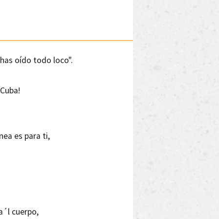
 has oído todo loco".
 Cuba!
ea es para ti,
a´l cuerpo,