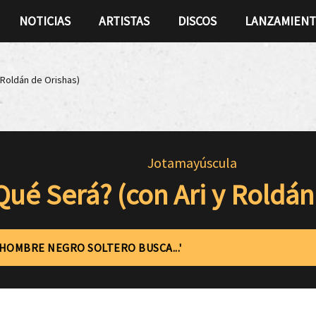
NOTICIAS
ARTISTAS
DISCOS
LANZAMIEN
 Roldán de Orishas)
Jotamayúscula
Qué Será? (con Ari y Roldán
'HOMBRE NEGRO SOLTERO BUSCA...'