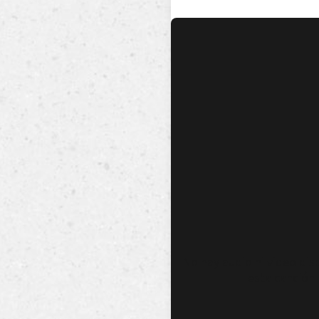
No hay audio ni video dis
esta canción