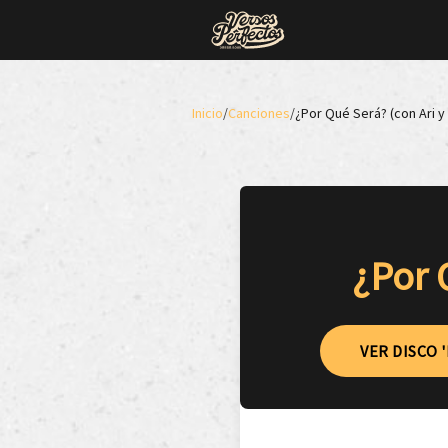
Inicio
/
Canciones
/
¿Por Qué Será? (con Ari y
¿Por 
VER DISCO 