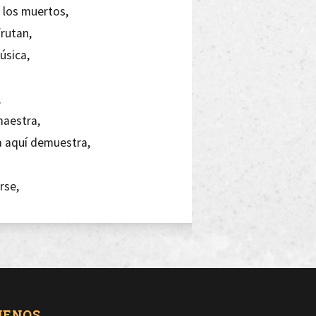
 los muertos,
rutan,
úsica,
,
maestra,
a aquí demuestra,
rse,
tnuts,
entes,
endo bien como una gran polla,
UENOS