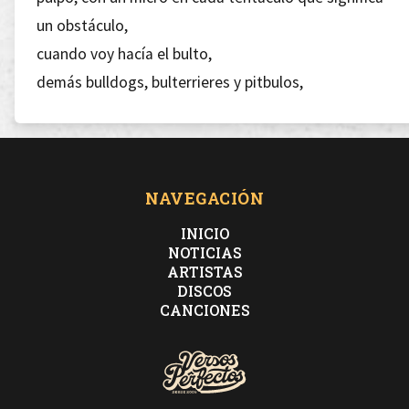
un obstáculo,
cuando voy hacía el bulto,
demás bulldogs, bulterrieres y pitbulos,
se preguntan como puede haber palabras con
músculos.
Idiota debiste estudiar geografía,
NAVEGACIÓN
he regresado y no sabes donde meterte,
INICIO
no me vengas con quiebros,
NOTICIAS
ARTISTAS
mi pensamiento espía eterno dentro de vuestras
DISCOS
cabezas como el cerebro.
CANCIONES
Me lleváis en vuestros corazones como la sangre,
sabéis que he regado escenarios de verbos y sangre,
no me gusta fiarme de nadie, no dejo el micrófono a