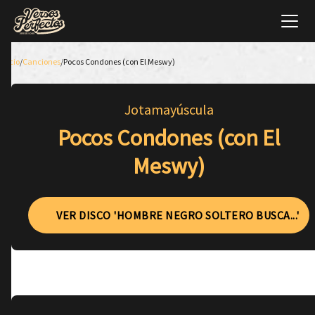
Inicio
/
Canciones
/
Pocos Condones (con El Meswy)
Jotamayúscula
Pocos Condones (con El
Meswy)
VER DISCO 'HOMBRE NEGRO SOLTERO BUSCA...'