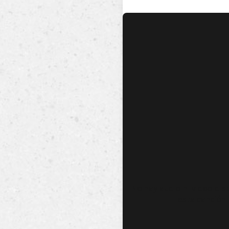
No hay audio ni video dis
esta canción