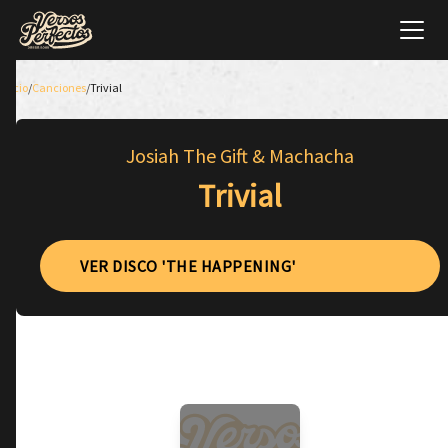
Inicio
/
Canciones
/
Trivial
Josiah The Gift & Machacha
Trivial
VER DISCO 'THE HAPPENING'