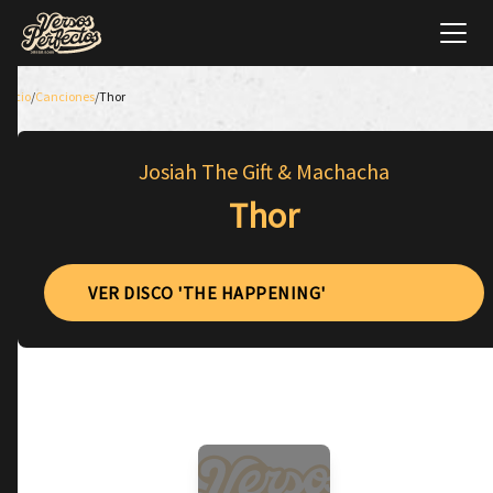
Inicio
/
Canciones
/
Thor
Josiah The Gift & Machacha
Thor
VER DISCO 'THE HAPPENING'