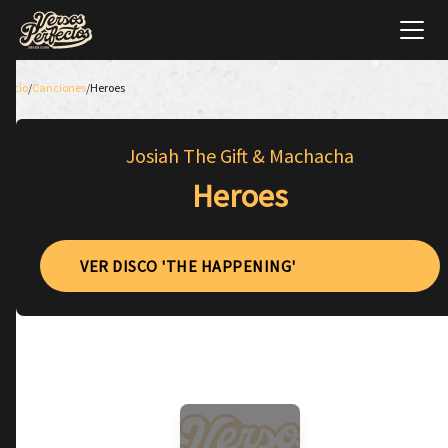
Inicio
/
Canciones
/
Heroes
Josiah The Gift & Machacha
Heroes
VER DISCO 'THE HAPPENING'