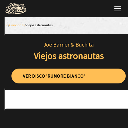
Inicio
/
Canciones
/
Viejos astronautas
Joe Barrier & Buchita
Viejos astronautas
VER DISCO 'RUMORE BIANCO'