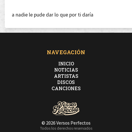
a nadie le pude dar lo que por ti daría
Soy un picao, siempre voy al fémur
NAVEGACIÓN
INICIO
pide a otro tonto que te compre flores en el Temu
NOTICIAS
ARTISTAS
DISCOS
Llevo dos días de club y apenas te he escrito
CANCIONES
ellos son capaces de traicionarse por tres clitos
© 2026 Versos Perfectos
Todos los derechos reservados