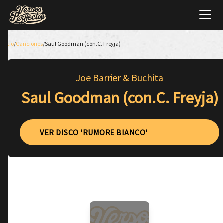
Inicio
/
Canciones
/
Saul Goodman (con.C. Freyja)
Joe Barrier & Buchita
Saul Goodman (con.C. Freyja)
VER DISCO 'RUMORE BIANCO'